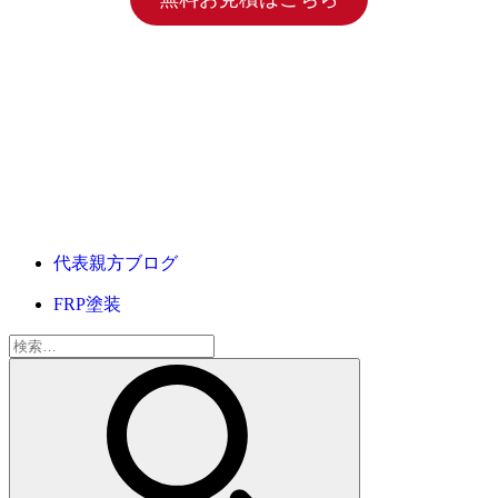
代表親方ブログ
FRP塗装
検
索: