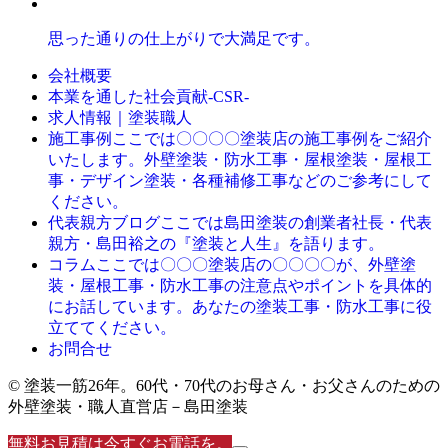
思った通りの仕上がりで大満足です。
会社概要
本業を通した社会貢献-CSR-
求人情報｜塗装職人
ここでは〇〇〇〇塗装店の施工事例をご紹介
施工事例
いたします。外壁塗装・防水工事・屋根塗装・屋根工
事・デザイン塗装・各種補修工事などのご参考にして
ください。
ここでは島田塗装の創業者社長・代表
代表親方ブログ
親方・島田裕之の『塗装と人生』を語ります。
ここでは〇〇〇塗装店の〇〇〇〇が、外壁塗
コラム
装・屋根工事・防水工事の注意点やポイントを具体的
にお話しています。あなたの塗装工事・防水工事に役
立ててください。
お問合せ
© 塗装一筋26年。60代・70代のお母さん・お父さんのための
外壁塗装・職人直営店－島田塗装
無料お見積は今すぐお電話を。