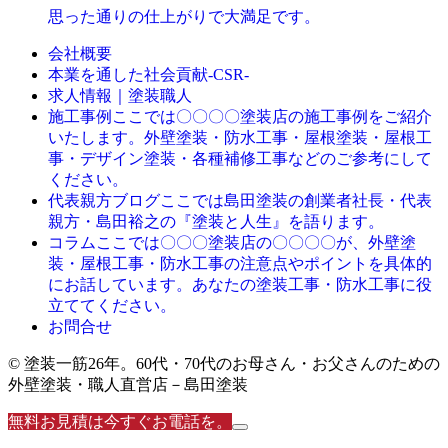
思った通りの仕上がりで大満足です。
会社概要
本業を通した社会貢献-CSR-
求人情報｜塗装職人
ここでは〇〇〇〇塗装店の施工事例をご紹介
施工事例
いたします。外壁塗装・防水工事・屋根塗装・屋根工
事・デザイン塗装・各種補修工事などのご参考にして
ください。
ここでは島田塗装の創業者社長・代表
代表親方ブログ
親方・島田裕之の『塗装と人生』を語ります。
ここでは〇〇〇塗装店の〇〇〇〇が、外壁塗
コラム
装・屋根工事・防水工事の注意点やポイントを具体的
にお話しています。あなたの塗装工事・防水工事に役
立ててください。
お問合せ
© 塗装一筋26年。60代・70代のお母さん・お父さんのための
外壁塗装・職人直営店－島田塗装
無料お見積は今すぐお電話を。