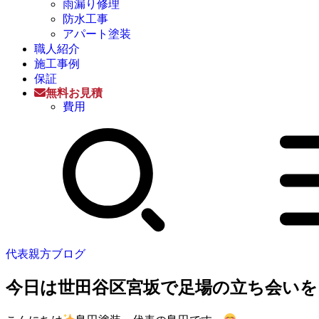
雨漏り修理
防水工事
アパート塗装
職人紹介
施工事例
保証
無料お見積
費用
代表親方ブログ
今日は世田谷区宮坂で足場の立ち会い