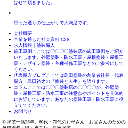
ばせて頂きました。
思った通りの仕上がりで大満足です。
会社概要
本業を通した社会貢献-CSR-
求人情報｜塗装職人
ここでは〇〇〇〇塗装店の施工事例をご紹介
施工事例
いたします。外壁塗装・防水工事・屋根塗装・屋根工
事・デザイン塗装・各種補修工事などのご参考にして
ください。
ここでは島田塗装の創業者社長・代表
代表親方ブログ
親方・島田裕之の『塗装と人生』を語ります。
ここでは〇〇〇塗装店の〇〇〇〇が、外壁塗
コラム
装・屋根工事・防水工事の注意点やポイントを具体的
にお話しています。あなたの塗装工事・防水工事に役
立ててください。
お問合せ
© 塗装一筋26年。60代・70代のお母さん・お父さんのための
外壁塗装・職人直営店－島田塗装