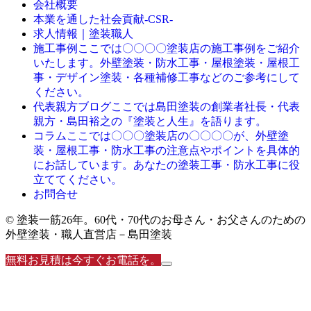
会社概要
本業を通した社会貢献-CSR-
求人情報｜塗装職人
ここでは〇〇〇〇塗装店の施工事例をご紹介
施工事例
いたします。外壁塗装・防水工事・屋根塗装・屋根工
事・デザイン塗装・各種補修工事などのご参考にして
ください。
ここでは島田塗装の創業者社長・代表
代表親方ブログ
親方・島田裕之の『塗装と人生』を語ります。
ここでは〇〇〇塗装店の〇〇〇〇が、外壁塗
コラム
装・屋根工事・防水工事の注意点やポイントを具体的
にお話しています。あなたの塗装工事・防水工事に役
立ててください。
お問合せ
© 塗装一筋26年。60代・70代のお母さん・お父さんのための
外壁塗装・職人直営店－島田塗装
無料お見積は今すぐお電話を。